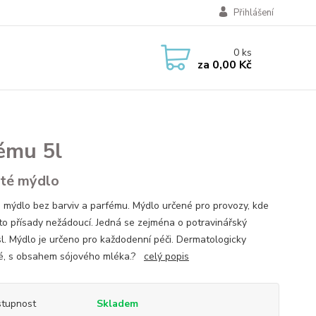
Přihlášení
0
ks
za
0,00 Kč
ému 5l
té mýdlo
 mýdlo bez barviv a parfému. Mýdlo určené pro provozy, kde
yto přísady nežádoucí. Jedná se zejména o potravinářský
l. Mýdlo je určeno pro každodenní péči. Dermatologicky
vé, s obsahem sójového mléka.?
celý popis
tupnost
Skladem