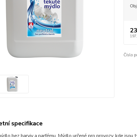
Ob
23
197
Číslo p
tní specifikace
dlo bez barviv a parfému. Mýdlo určené pro provozy, kde jsou t