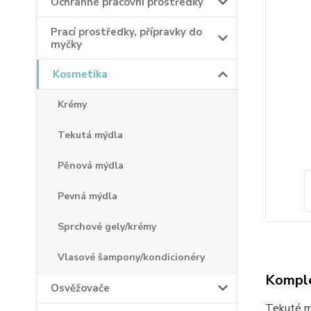
Ochranné pracovní prostředky
Prací prostředky, přípravky do
myčky
Kosmetika
Krémy
Tekutá mýdla
Pěnová mýdla
Pevná mýdla
Sprchové gely/krémy
Vlasové šampony/kondicionéry
Komple
Osvěžovače
Tekuté mý