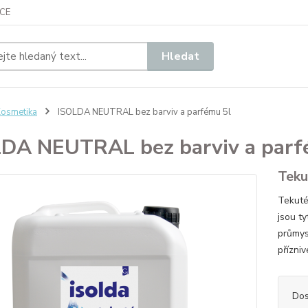
CE
Hledat
osmetika
ISOLDA NEUTRAL bez barviv a parfému 5l
DA NEUTRAL bez barviv a parf
Teku
Tekuté
jsou t
průmys
přízni
Dos