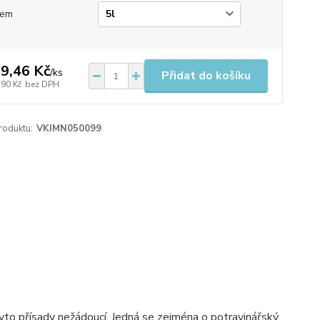
jem
9,46 Kč
/
ks
Přidat do košíku
,90 Kč
bez DPH
roduktu:
VKIMN050099
yto přísady nežádoucí. Jedná se zejména o potravinářský