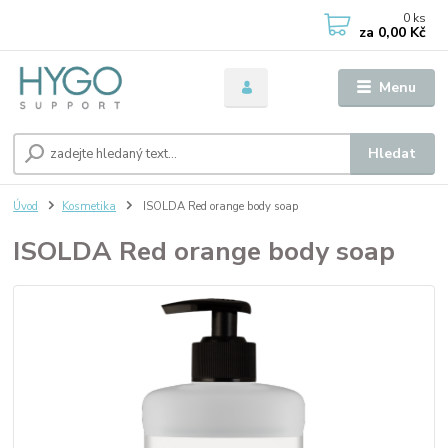
0
ks
za
0,00 Kč
Menu
Hledat
Úvod
Kosmetika
ISOLDA Red orange body soap
ISOLDA Red orange body soap