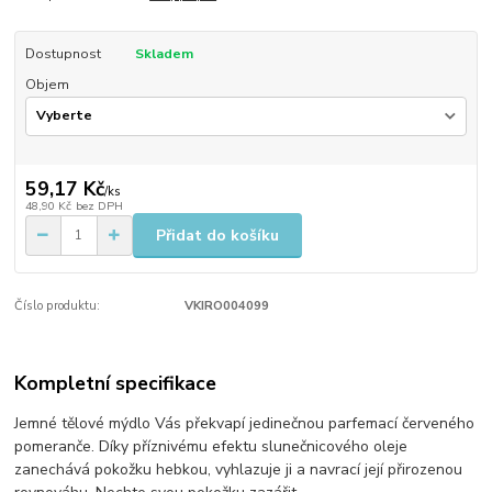
Dostupnost
Skladem
Objem
59,17 Kč
/
ks
48,90 Kč
bez DPH
Přidat do košíku
Číslo produktu:
VKIRO004099
Kompletní specifikace
​Jemné tělové mýdlo Vás překvapí jedinečnou parfemací červeného
pomeranče. Díky příznivému efektu slunečnicového oleje
zanechává pokožku hebkou, vyhlazuje ji a navrací její přirozenou