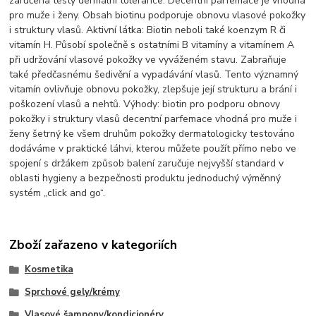
zaručena testy dermální tolerance. Decentní parfemace je vhodná
pro muže i ženy. Obsah biotinu podporuje obnovu vlasové pokožky
i struktury vlasů. Aktivní látka: Biotin neboli také koenzym R či
vitamín H. Působí společně s ostatními B vitamíny a vitamínem A
při udržování vlasové pokožky ve vyváženém stavu. Zabraňuje
také předčasnému šedivění a vypadávání vlasů. Tento významný
vitamín ovlivňuje obnovu pokožky, zlepšuje její strukturu a brání i
poškození vlasů a nehtů. Výhody: biotin pro podporu obnovy
pokožky i struktury vlasů decentní parfemace vhodná pro muže i
ženy šetrný ke všem druhům pokožky dermatologicky testováno
dodáváme v praktické láhvi, kterou můžete použít přímo nebo ve
spojení s držákem způsob balení zaručuje nejvyšší standard v
oblasti hygieny a bezpečnosti produktu jednoduchý výměnný
systém „click and go“.
Zboží zařazeno v kategoriích
Kosmetika
Sprchové gely/krémy
Vlasové šampony/kondicionéry