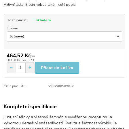
Aktivní látka: Biotin neboli také...
celý popis
Dostupnost
Skladem
Objem
464,52 Kč
/
ks
383,90 Kč
bez DPH
Přidat do košíku
Číslo produktu:
VKISS005098-2
Kompletní specifikace
Luxusní tělový a vlasový šampón s vyváženou recepturou a
výbornou dermální snášenlivostí. Kvalita a šetrnost výrobku je