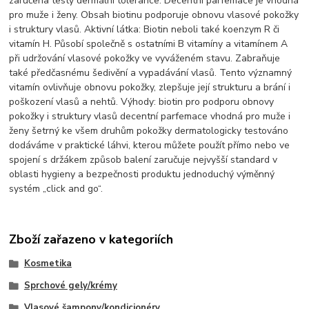
zaručena testy dermální tolerance. Decentní parfemace je vhodná
pro muže i ženy. Obsah biotinu podporuje obnovu vlasové pokožky
i struktury vlasů. Aktivní látka: Biotin neboli také koenzym R či
vitamín H. Působí společně s ostatními B vitamíny a vitamínem A
při udržování vlasové pokožky ve vyváženém stavu. Zabraňuje
také předčasnému šedivění a vypadávání vlasů. Tento významný
vitamín ovlivňuje obnovu pokožky, zlepšuje její strukturu a brání i
poškození vlasů a nehtů. Výhody: biotin pro podporu obnovy
pokožky i struktury vlasů decentní parfemace vhodná pro muže i
ženy šetrný ke všem druhům pokožky dermatologicky testováno
dodáváme v praktické láhvi, kterou můžete použít přímo nebo ve
spojení s držákem způsob balení zaručuje nejvyšší standard v
oblasti hygieny a bezpečnosti produktu jednoduchý výměnný
systém „click and go“.
Zboží zařazeno v kategoriích
Kosmetika
Sprchové gely/krémy
Vlasové šampony/kondicionéry