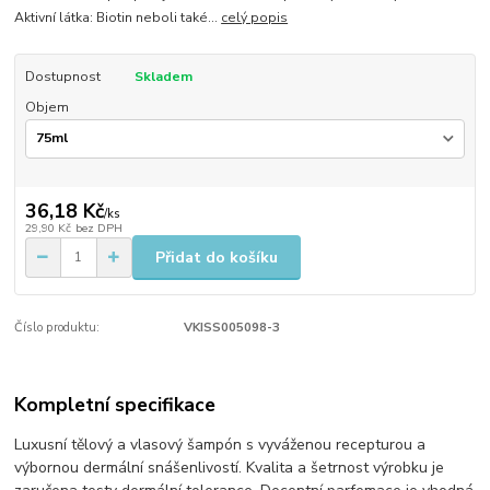
Aktivní látka: Biotin neboli také...
celý popis
Dostupnost
Skladem
Objem
36,18 Kč
/
ks
29,90 Kč
bez DPH
Přidat do košíku
Číslo produktu:
VKISS005098-3
Kompletní specifikace
Luxusní tělový a vlasový šampón s vyváženou recepturou a
výbornou dermální snášenlivostí. Kvalita a šetrnost výrobku je