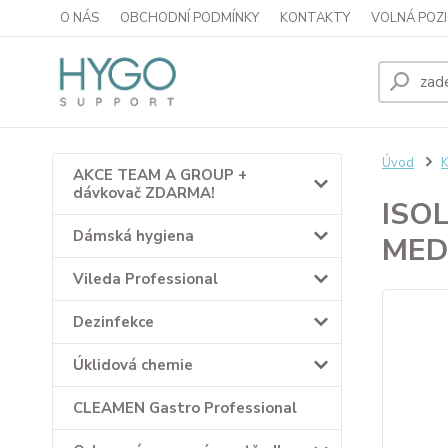
O NÁS
OBCHODNÍ PODMÍNKY
KONTAKTY
VOLNÁ POZI
Úvod
K
AKCE TEAM A GROUP +
dávkovač ZDARMA!
ISOL
Dámská hygiena
MED
Vileda Professional
Dezinfekce
Úklidová chemie
CLEAMEN Gastro Professional