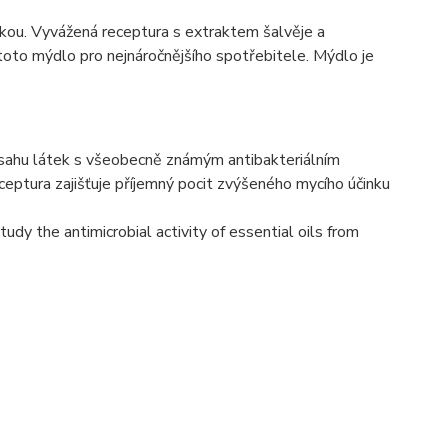
ukou. Vyvážená receptura s extraktem šalvěje a
toto mýdlo pro nejnáročnějšího spotřebitele. Mýdlo je
bsahu látek s všeobecně známým antibakteriálním
eceptura zajišťuje příjemný pocit zvýšeného mycího účinku
udy the antimicrobial activity of essential oils from