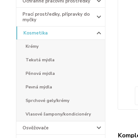
Ochranné pracovní prostředky
Prací prostředky, přípravky do
myčky
Kosmetika
Krémy
Tekutá mýdla
Pěnová mýdla
Pevná mýdla
Sprchové gely/krémy
Vlasové šampony/kondicionéry
Osvěžovače
Komple