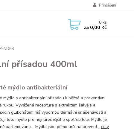
Přihlášení
0
ks
za
0,00 Kč
ISPENDER
lní přísadou 400ml
té mýdlo antibakteriální
é mýdlo s antibakteriální přísadou k běžné a preventivní
ě rukou. Vyvážená receptura s extraktem šalvěje a
exidin glukonátem má výbornou dermální snášenlivostí a
ují toto mýdlo pro nejnáročnějšího spotřebitele. Mýdlo je
ně parfemováno. Mýdla jsou přímo určena prevent...
celý