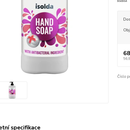
Dos
Ob
68
56,
Číslo p
tní specifikace