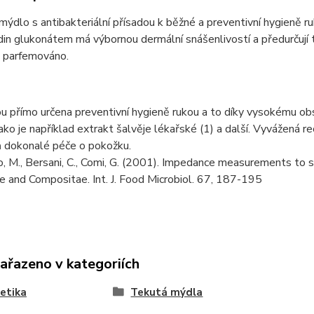
ýdlo s antibakteriální přísadou k běžné a preventivní hygieně r
din glukonátem má výbornou dermální snášenlivostí a předurčují 
 parfemováno.
u přímo určena preventivní hygieně rukou a to díky vysokému o
ako je například extrakt šalvěje lékařské (1) a další. Vyvážená r
ň dokonalé péče o pokožku.
o, M., Bersani, C., Comi, G. (2001). Impedance measurements to st
 and Compositae. Int. J. Food Microbiol. 67, 187-195
zařazeno v kategoriích
etika
Tekutá mýdla