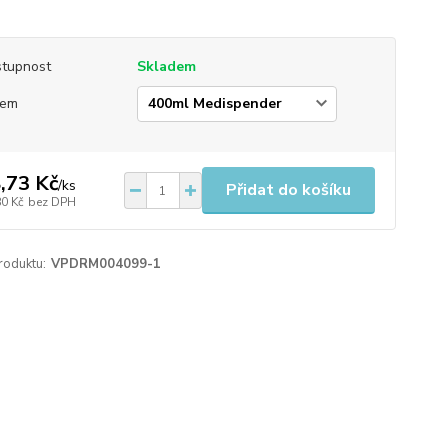
tupnost
Skladem
jem
,73 Kč
/
ks
Přidat do košíku
80 Kč
bez DPH
roduktu:
VPDRM004099-1