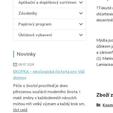
Aplikační a doplňkový sortimen
?Tekuté m
Zásobníky
chlorhexi
decentně
Papírový program
Úklidové vybavení
Mýdla jso
účinkem j
a zárove
Novinky
(1) Marin
Lamiaceae
08.07.2026
EKOFKA - ekologická čistota pro Váš
domov
Péče o životní prostředí je dnes
přirozenou součástí moderního života. I
Zboží 
malé změny v každodenních návycích
mohou mít velký význam a každý krok sm...
Kosm
číst celé