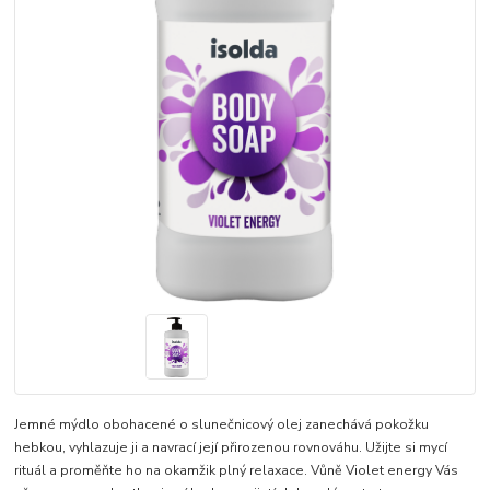
​Jemné mýdlo obohacené o slunečnicový olej zanechává pokožku
hebkou, vyhlazuje ji a navrací její přirozenou rovnováhu. Užijte si mycí
rituál a proměňte ho na okamžik plný relaxace. Vůně Violet energy Vás