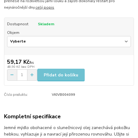
přenese na rozkvetlou jarní louku a zajistí dokonalý restart pro
nejnáročnější dny.​
celý popis
Dostupnost
Skladem
Objem
59,17 Kč
/
ks
48,90 Kč
bez DPH
Přidat do košíku
Číslo produktu:
VKIVB004099
Kompletní specifikace
​Jemné mýdlo obohacené o slunečnicový olej zanechává pokožku
hebkou, vyhlazuje ji a navrací její přirozenou rovnováhu. Užijte si