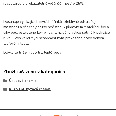
recepturou a prokazatelně vyšší účinností o 25%.
​Dosahuje vynikajících mycích účinků, efektivně odstraňuje
mastnotu a všechny druhy nečistot. S přídavkem mateřídoušky a
díky pečlivě zvolené kombinaci tenzidů je velice šetrný k pokožce
rukou. Vynikající mycí schopnost byla prokázána provedenými
talířovými testy.
Dávkujte 5-15 ml do 5 L teplé vody.​
Zboží zařazeno v kategoriích
Úklidová chemie
KRYSTAL bytová chemie