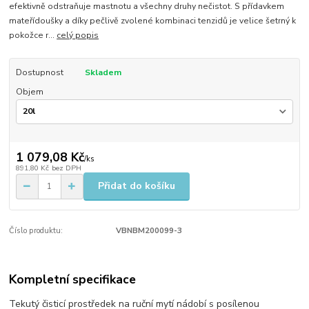
efektivně odstraňuje mastnotu a všechny druhy nečistot. S přídavkem
mateřídoušky a díky pečlivě zvolené kombinaci tenzidů je velice šetrný k
pokožce r...
celý popis
Dostupnost
Skladem
Objem
1 079,08 Kč
/
ks
891,80 Kč
bez DPH
Přidat do košíku
Číslo produktu:
VBNBM200099-3
Kompletní specifikace
Tekutý čisticí prostředek na ruční mytí nádobí s posílenou