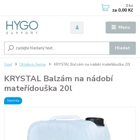
0
ks
za
0,00 Kč
Menu
Hledat
Úvod
Úklidová chemie
KRYSTAL Balzám na nádobí mateřídouška 20l
KRYSTAL Balzám na nádobí
mateřídouška 20l
Novinka