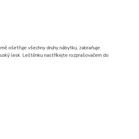
trně ošetřuje všechny druhy nábytku, zabraňuje
oký lesk. Leštěnku nastříkejte rozprašovačem do