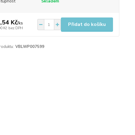
tupnost
Skladem
,54 Kč
/
ks
Přidat do košíku
00 Kč
bez DPH
roduktu:
VBLWP007599