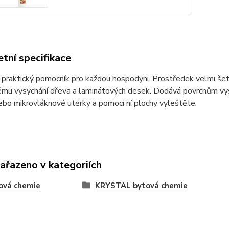
tní specifikace
, praktický pomocník pro každou hospodyni. Prostředek velmi še
mu vysychání dřeva a laminátových desek. Dodává povrchům vys
ebo mikrovláknové utěrky a pomocí ní plochy vyleštěte.
zařazeno v kategoriích
ová chemie
KRYSTAL bytová chemie