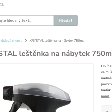
CE
Hledat
klidová chemie
KRYSTAL leštěnka na nábytek 750ml
TAL leštěnka na nábytek 750m
​Oblíb
velmi 
nadměr
povrch
hadřík
popis