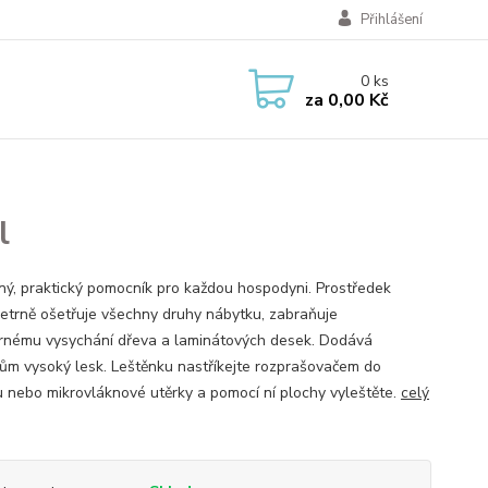
Přihlášení
0
ks
za
0,00 Kč
l
ený, praktický pomocník pro každou hospodyni. Prostředek
šetrně ošetřuje všechny druhy nábytku, zabraňuje
nému vysychání dřeva a laminátových desek. Dodává
ům vysoký lesk. Leštěnku nastříkejte rozprašovačem do
u nebo mikrovláknové utěrky a pomocí ní plochy vyleštěte.
celý