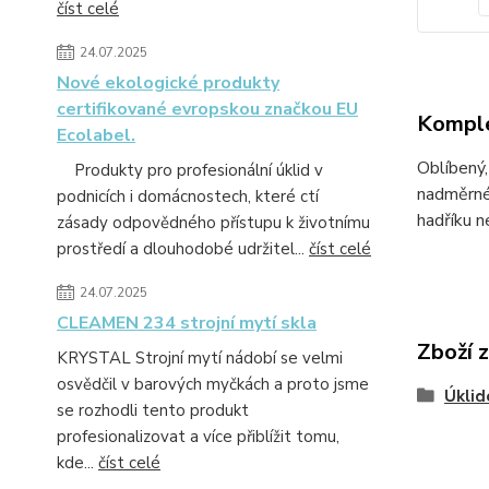
číst celé
24.07.2025
Nové ekologické produkty
certifikované evropskou značkou EU
Komple
Ecolabel.
​Oblíbený
Produkty pro profesionální úklid v
nadměrné
podnicích i domácnostech, které ctí
hadříku n
zásady odpovědného přístupu k životnímu
prostředí a dlouhodobé udržitel...
číst celé
24.07.2025
CLEAMEN 234 strojní mytí skla
Zboží 
KRYSTAL Strojní mytí nádobí se velmi
osvědčil v barových myčkách a proto jsme
Úklid
se rozhodli tento produkt
profesionalizovat a více přiblížit tomu,
kde...
číst celé