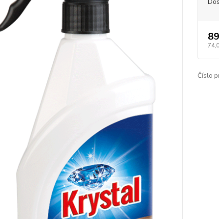
Dos
89
74,
Číslo p