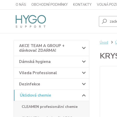
O NÁS
OBCHODNÍ PODMÍNKY
KONTAKTY
VOLNÁ POZI
Úvod
Ú
AKCE TEAM A GROUP +
dávkovač ZDARMA!
KRYS
Dámská hygiena
Vileda Professional
Dezinfekce
Úklidová chemie
CLEAMEN profesionální chemie