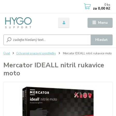
0
ks
za
0,00 Kč
Menu
Hledat
Úvod
Ochranné pracovní prostředky
Mercator IDEALL nitril rukavice moto
Mercator IDEALL nitril rukavice
moto