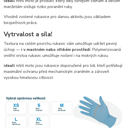
ideall
nitril moto je produkt, který díky silnějším stěnám a delším
manžetám snižuje riziko poranění ruky.
Vhodně zvolené rukavice pro danou aktivitu jsou základem
bezpečnosti práce.
Vytrvalost a síla!
Textura na celém povrchu rukavic vám umožňuje udržet pevný
úchop —
i v mastném nebo vlhkém prostředí
. Polymerizovaná
vnitřní vrstva rukavic umožňuje nošení i na mokrých rukou.
ideall
nitril moto jsou rukavice doporučené pro lidi, kteří potřebují
maximální ochranu před mechanickým zraněním a zároveň
vysokou hmatovou citlivost.