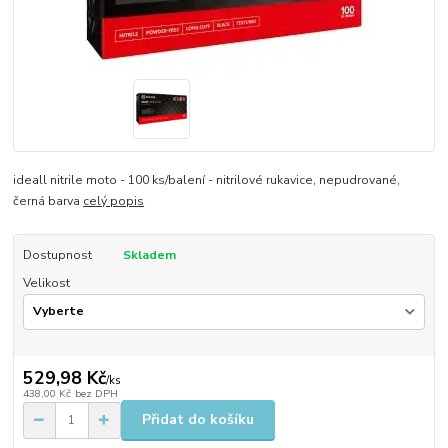
ideall nitrile moto - 100 ks/balení - nitrilové rukavice, nepudrované,
černá barva
celý popis
Dostupnost
Skladem
Velikost
529,98 Kč
/
ks
438,00 Kč
bez DPH
Přidat do košíku