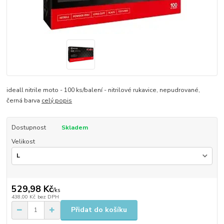
ideall nitrile moto - 100 ks/balení - nitrilové rukavice, nepudrované,
černá barva
celý popis
Dostupnost
Skladem
Velikost
529,98 Kč
/
ks
438,00 Kč
bez DPH
Přidat do košíku