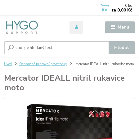
0
ks
za
0,00 Kč
Menu
Hledat
Úvod
Ochranné pracovní prostředky
Mercator IDEALL nitril rukavice moto
Mercator IDEALL nitril rukavice
moto