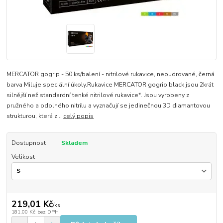
MERCATOR gogrip - 50 ks/balení - nitrilové rukavice, nepudrované, černá
barva Miluje speciální úkoly.Rukavice MERCATOR gogrip black jsou 2krát
silnější než standardní tenké nitrilové rukavice*. Jsou vyrobeny z
pružného a odolného nitrilu a vyznačují se jedinečnou 3D diamantovou
strukturou, která z...
celý popis
Dostupnost
Skladem
Velikost
219,01 Kč
/
ks
181,00 Kč
bez DPH