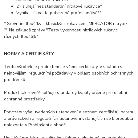
2× silnější než standardní nitrilové rukavice*.
Vynikající kvalita potvrzená profesionályó**
* Srovnání tloušťky s klasickými rukavicemi MERCATOR nitrylex
** Na základě zprávy "Testy výkonnosti nitrilových rukavic
různých tlouštěk"
NORMY A CERTIFIKÁTY
Tento výrobek je produktem se všemi certifikáty, v souladu s
nejnovějšími regulačními požadavky v oblasti osobních ochranných
prostředků.
Produkt tak rovněž splňuje standardy kvality určené pro osobní
ochranné prostředky.
Potvrzení výše uvedených ustanovení a seznam certifikátů, norem
a právnických a regulačních ustanovení vztahujících se k produktu
naleznete v Prohlášení o shodě.
Umístění produktu je ovlivněno faktory, jako je název produktu,