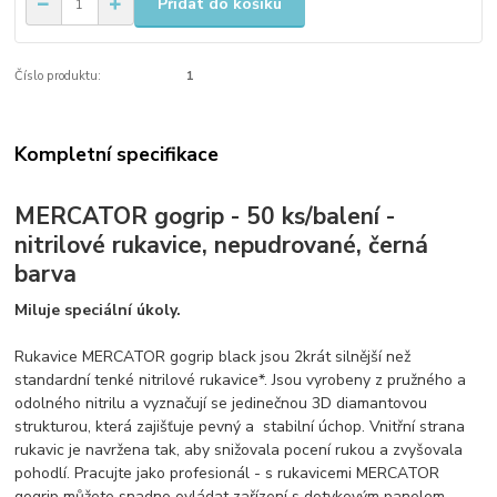
Přidat do košíku
Číslo produktu:
1
Kompletní specifikace
MERCATOR gogrip - 50 ks/balení -
nitrilové rukavice, nepudrované, černá
barva
Miluje speciální úkoly.
Rukavice MERCATOR gogrip black jsou 2krát silnější než
standardní tenké nitrilové rukavice*. Jsou vyrobeny z pružného a
odolného nitrilu a vyznačují se jedinečnou 3D diamantovou
strukturou, která zajišťuje pevný a stabilní úchop. Vnitřní strana
rukavic je navržena tak, aby snižovala pocení rukou a zvyšovala
pohodlí. Pracujte jako profesionál - s rukavicemi MERCATOR
gogrip můžete snadno ovládat zařízení s dotykovým panelem.