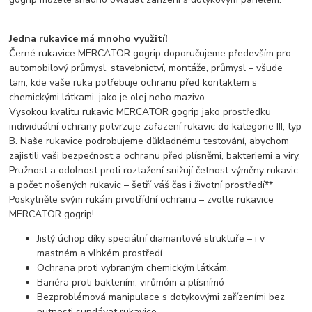
Jedna rukavice má mnoho využití!
Černé rukavice MERCATOR gogrip doporučujeme především pro
automobilový průmysl, stavebnictví, montáže, průmysl – všude
tam, kde vaše ruka potřebuje ochranu před kontaktem s
chemickými látkami, jako je olej nebo mazivo.
Vysokou kvalitu rukavic MERCATOR gogrip jako prostředku
individuální ochrany potvrzuje zařazení rukavic do kategorie III, typ
B. Naše rukavice podrobujeme důkladnému testování, abychom
zajistili vaši bezpečnost a ochranu před plísněmi, bakteriemi a viry.
Pružnost a odolnost proti roztažení snižují četnost výměny rukavic
a počet nošených rukavic – šetří váš čas i životní prostředí**
Poskytněte svým rukám prvotřídní ochranu – zvolte rukavice
MERCATOR gogrip!
Jistý úchop díky speciální diamantové struktuře – i v
mastném a vlhkém prostředí.
Ochrana proti vybraným chemickým látkám.
Bariéra proti bakteriím, virůmóm a plísnímó
Bezproblémová manipulace s dotykovými zařízeními bez
nutnosti sundávat rukavice.