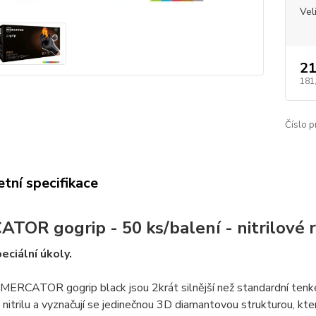
Vel
21
181
Číslo p
tní specifikace
TOR gogrip - 50 ks/balení - nitrilové 
eciální úkoly.
MERCATOR gogrip black jsou 2krát silnější než standardní tenké 
nitrilu a vyznačují se jedinečnou 3D diamantovou strukturou, která