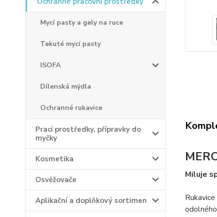
Ochranné pracovní prostředky
Mycí pasty a gely na ruce
Tekuté mycí pasty
ISOFA
Dílenská mýdla
Ochranné rukavice
Komple
Prací prostředky, přípravky do
myčky
MERCA
Kosmetika
Miluje sp
Osvěžovače
Rukavice 
Aplikační a doplňkový sortimen
odolného 