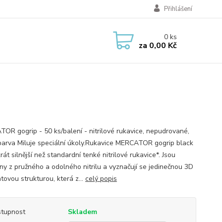
Přihlášení
0
ks
za
0,00 Kč
OR gogrip - 50 ks/balení - nitrilové rukavice, nepudrované,
barva Miluje speciální úkoly.Rukavice MERCATOR gogrip black
rát silnější než standardní tenké nitrilové rukavice*. Jsou
ny z pružného a odolného nitrilu a vyznačují se jedinečnou 3D
tovou strukturou, která z...
celý popis
tupnost
Skladem