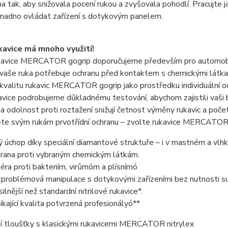
na tak, aby snižovala pocení rukou a zvyšovala pohodlí. Pracujt
nadno ovládat zařízení s dotykovým panelem.
kavice má mnoho využití!
kavice MERCATOR gogrip doporučujeme především pro automobil
vaše ruka potřebuje ochranu před kontaktem s chemickými látkami
valitu rukavic MERCATOR gogrip jako prostředku individuální ochr
vice podrobujeme důkladnému testování, abychom zajistili vaši b
a odolnost proti roztažení snižují četnost výměny rukavic a počet 
te svým rukám prvotřídní ochranu – zvolte rukavice MERCATOR 
tý úchop díky speciální diamantové struktuře – i v mastném a vlh
rana proti vybraným chemickým látkám.
iéra proti bakteriím, virůmóm a plísnímó
problémová manipulace s dotykovými zařízeními bez nutnosti su
silnější než standardní nitrilové rukavice*.
ikající kvalita potvrzená profesionályó**
í tloušťky s klasickými rukavicemi MERCATOR nitrylex