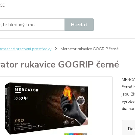
CE
Hledat
chranné pracovní prostředky
Mercator rukavice GOGRIP černé
ator rukavice GOGRIP černé
MERCAT
černá 
jsou 2k
vyrobe
diaman
Dos