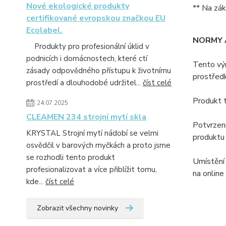
Nové ekologické produkty
** Na zák
certifikované evropskou značkou EU
Ecolabel.
NORMY 
Produkty pro profesionální úklid v
podnicích i domácnostech, které ctí
Tento výr
zásady odpovědného přístupu k životnímu
prostřed
prostředí a dlouhodobé udržitel...
číst celé
Produkt t
24.07.2025
CLEAMEN 234 strojní mytí skla
Potvrzení
KRYSTAL Strojní mytí nádobí se velmi
produktu 
osvědčil v barových myčkách a proto jsme
se rozhodli tento produkt
Umístění 
profesionalizovat a více přiblížit tomu,
na online
kde...
číst celé
Zobrazit všechny novinky