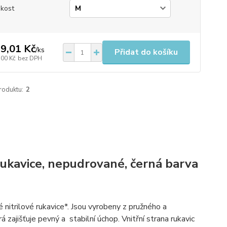
ikost
9,01 Kč
/
ks
Přidat do košíku
,00 Kč
bez DPH
roduktu:
2
rukavice, nepudrované, černá barva
nitrilové rukavice*. Jsou vyrobeny z pružného a
 zajišťuje pevný a stabilní úchop. Vnitřní strana rukavic