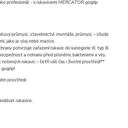
e jako profesionál - s rukavicemi MERCATOR gogrip
ový průmysl, stavebnictví, montáže, průmysl – všude
, jako je olej nebo mazivo.
any potvrzuje zařazení rukavic do kategorie III, typ B.
ezpečnost a ochranu před plísněmi, bakteriemi a viry.
nošených rukavic – šetří váš čas i životní prostředí**
gogrip!
kém prostředí.
ndávat rukavice.