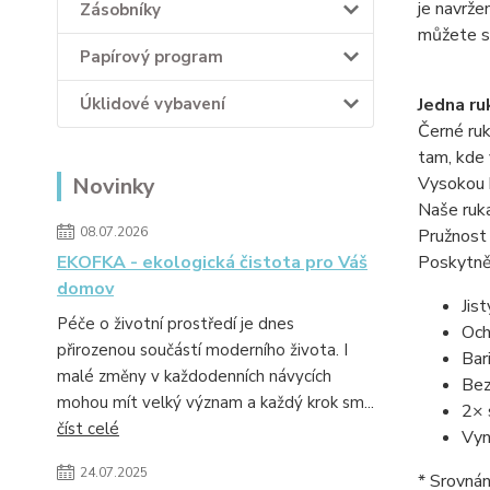
je navrže
Zásobníky
můžete s
Papírový program
Úklidové vybavení
Jedna ru
Černé ru
tam, kde 
Novinky
Vysokou k
Naše ruka
08.07.2026
Pružnost 
EKOFKA - ekologická čistota pro Váš
Poskytně
domov
Jis
Péče o životní prostředí je dnes
Och
přirozenou součástí moderního života. I
Bar
malé změny v každodenních návycích
Bez
mohou mít velký význam a každý krok sm...
2× 
číst celé
Vyn
24.07.2025
* Srovnán