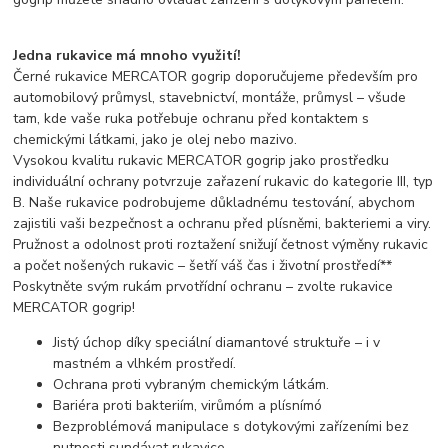
Jedna rukavice má mnoho využití!
Černé rukavice MERCATOR gogrip doporučujeme především pro
automobilový průmysl, stavebnictví, montáže, průmysl – všude
tam, kde vaše ruka potřebuje ochranu před kontaktem s
chemickými látkami, jako je olej nebo mazivo.
Vysokou kvalitu rukavic MERCATOR gogrip jako prostředku
individuální ochrany potvrzuje zařazení rukavic do kategorie III, typ
B. Naše rukavice podrobujeme důkladnému testování, abychom
zajistili vaši bezpečnost a ochranu před plísněmi, bakteriemi a viry.
Pružnost a odolnost proti roztažení snižují četnost výměny rukavic
a počet nošených rukavic – šetří váš čas i životní prostředí**
Poskytněte svým rukám prvotřídní ochranu – zvolte rukavice
MERCATOR gogrip!
Jistý úchop díky speciální diamantové struktuře – i v
mastném a vlhkém prostředí.
Ochrana proti vybraným chemickým látkám.
Bariéra proti bakteriím, virůmóm a plísnímó
Bezproblémová manipulace s dotykovými zařízeními bez
nutnosti sundávat rukavice.