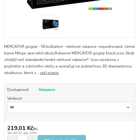
MERCATOR gogrip - 50 ks/balení - nitrilové rukavice, nepudrované, černá
barva Miluje speciální úkoly.Rukavice MERCATOR gogrip black jsou 2krát
silnější než standardní tenké nitrilové rukavice*. Jsou vyrobeny z
pružného a odolného nitrilu a vyznačují se jedinečnou 3D diamantovou
strukturou, která z...
celý popis
Dostupnost
Skladem
Velikost
219,01 Kč
/
ks
181,00 Kč
bez DPH