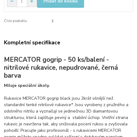
Přidat do košíku
Číslo produktu:
2
Kompletní specifikace
MERCATOR gogrip - 50 ks/balení -
nitrilové rukavice, nepudrované, černá
barva
Miluje speciální úkoly.
Rukavice MERCATOR gogrip black jsou 2krát silnější než
standardní tenké nitrilové rukavice*. Jsou vyrobeny z pružného a
odolného nitrilu a vyznačují se jedinečnou 3D diamantovou
strukturou, která zajišťuje pevný a stabilní úchop. Vnitřní strana
rukavic je navržena tak, aby snižovala pocení rukou a zvyšovala
pohodlí. Pracujte jako profesionál - s rukavicemi MERCATOR
gogrip můžete snadno ovládat zařízení s dotykovým panelem.