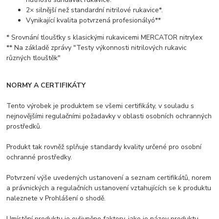
2× silnější než standardní nitrilové rukavice*.
Vynikající kvalita potvrzená profesionályó**
* Srovnání tloušťky s klasickými rukavicemi MERCATOR nitrylex
** Na základě zprávy "Testy výkonnosti nitrilových rukavic
různých tlouštěk"
NORMY A CERTIFIKÁTY
Tento výrobek je produktem se všemi certifikáty, v souladu s
nejnovějšími regulačními požadavky v oblasti osobních ochranných
prostředků.
Produkt tak rovněž splňuje standardy kvality určené pro osobní
ochranné prostředky.
Potvrzení výše uvedených ustanovení a seznam certifikátů, norem
a právnických a regulačních ustanovení vztahujících se k produktu
naleznete v Prohlášení o shodě.
Umístění produktu je ovlivněno faktory, jako je název produktu,