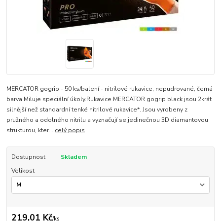
MERCATOR gogrip - 50 ks/balení - nitrilové rukavice, nepudrované, černá
barva Miluje speciální úkoly.Rukavice MERCATOR gogrip black jsou 2krát
silnější než standardní tenké nitrilové rukavice*. Jsou vyrobeny z
pružného a odolného nitrilu a vyznačují se jedinečnou 3D diamantovou
strukturou, kter...
celý popis
Dostupnost
Skladem
Velikost
219,01 Kč
/
ks