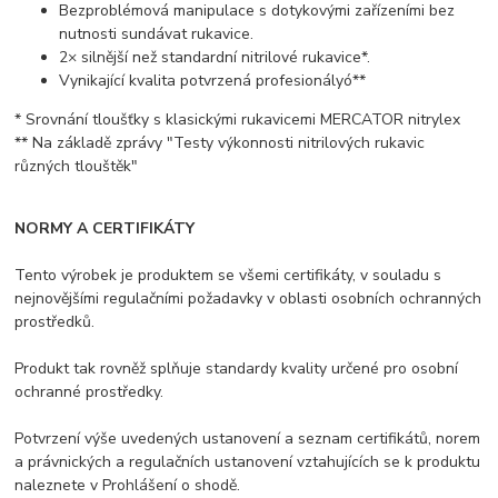
Bezproblémová manipulace s dotykovými zařízeními bez
nutnosti sundávat rukavice.
2× silnější než standardní nitrilové rukavice*.
Vynikající kvalita potvrzená profesionályó**
* Srovnání tloušťky s klasickými rukavicemi MERCATOR nitrylex
** Na základě zprávy "Testy výkonnosti nitrilových rukavic
různých tlouštěk"
NORMY A CERTIFIKÁTY
Tento výrobek je produktem se všemi certifikáty, v souladu s
nejnovějšími regulačními požadavky v oblasti osobních ochranných
prostředků.
Produkt tak rovněž splňuje standardy kvality určené pro osobní
ochranné prostředky.
Potvrzení výše uvedených ustanovení a seznam certifikátů, norem
a právnických a regulačních ustanovení vztahujících se k produktu
naleznete v Prohlášení o shodě.