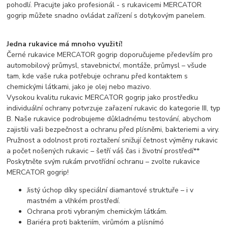
pohodlí. Pracujte jako profesionál - s rukavicemi MERCATOR
gogrip můžete snadno ovládat zařízení s dotykovým panelem.
Jedna rukavice má mnoho využití!
Černé rukavice MERCATOR gogrip doporučujeme především pro
automobilový průmysl, stavebnictví, montáže, průmysl – všude
tam, kde vaše ruka potřebuje ochranu před kontaktem s
chemickými látkami, jako je olej nebo mazivo.
Vysokou kvalitu rukavic MERCATOR gogrip jako prostředku
individuální ochrany potvrzuje zařazení rukavic do kategorie III, typ
B. Naše rukavice podrobujeme důkladnému testování, abychom
zajistili vaši bezpečnost a ochranu před plísněmi, bakteriemi a viry.
Pružnost a odolnost proti roztažení snižují četnost výměny rukavic
a počet nošených rukavic – šetří váš čas i životní prostředí**
Poskytněte svým rukám prvotřídní ochranu – zvolte rukavice
MERCATOR gogrip!
Jistý úchop díky speciální diamantové struktuře – i v
mastném a vlhkém prostředí.
Ochrana proti vybraným chemickým látkám.
Bariéra proti bakteriím, virůmóm a plísnímó