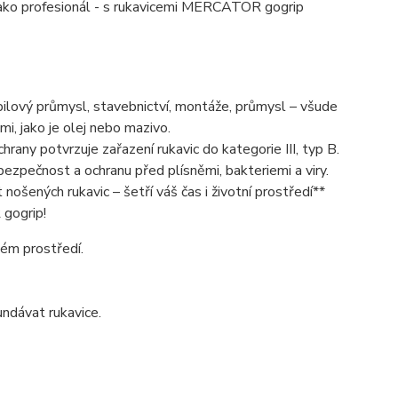
e jako profesionál - s rukavicemi MERCATOR gogrip
ový průmysl, stavebnictví, montáže, průmysl – všude
, jako je olej nebo mazivo.
any potvrzuje zařazení rukavic do kategorie III, typ B.
ezpečnost a ochranu před plísněmi, bakteriemi a viry.
nošených rukavic – šetří váš čas i životní prostředí**
gogrip!
kém prostředí.
ndávat rukavice.