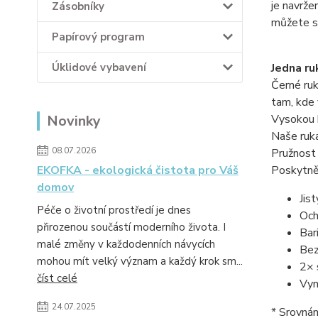
je navrže
Zásobníky
můžete s
Papírový program
Úklidové vybavení
Jedna ru
Černé ru
tam, kde 
Novinky
Vysokou k
Naše ruka
08.07.2026
Pružnost 
EKOFKA - ekologická čistota pro Váš
Poskytně
domov
Jis
Péče o životní prostředí je dnes
Och
přirozenou součástí moderního života. I
Bar
malé změny v každodenních návycích
Bez
mohou mít velký význam a každý krok sm...
2× 
číst celé
Vyn
24.07.2025
* Srovnán