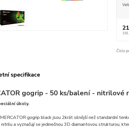
Vel
21
181
Číslo p
tní specifikace
TOR gogrip - 50 ks/balení - nitrilové 
eciální úkoly.
MERCATOR gogrip black jsou 2krát silnější než standardní tenké 
nitrilu a vyznačují se jedinečnou 3D diamantovou strukturou, která