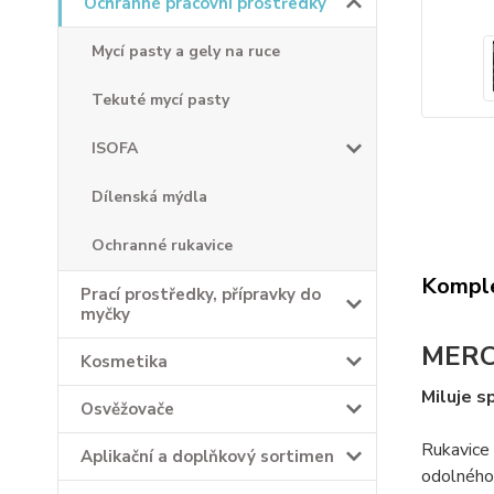
Ochranné pracovní prostředky
Mycí pasty a gely na ruce
Tekuté mycí pasty
ISOFA
Dílenská mýdla
Ochranné rukavice
Komple
Prací prostředky, přípravky do
myčky
MERCA
Kosmetika
Miluje sp
Osvěžovače
Rukavice 
Aplikační a doplňkový sortimen
odolného 