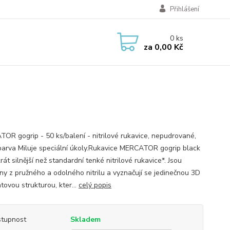
Přihlášení
0
ks
za
0,00 Kč
OR gogrip - 50 ks/balení - nitrilové rukavice, nepudrované,
barva Miluje speciální úkoly.Rukavice MERCATOR gogrip black
rát silnější než standardní tenké nitrilové rukavice*. Jsou
ny z pružného a odolného nitrilu a vyznačují se jedinečnou 3D
tovou strukturou, kter...
celý popis
tupnost
Skladem