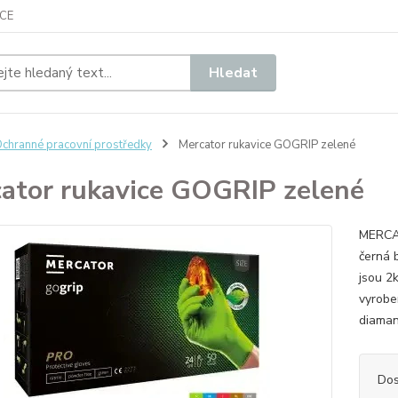
CE
Hledat
chranné pracovní prostředky
Mercator rukavice GOGRIP zelené
ator rukavice GOGRIP zelené
MERCAT
černá 
jsou 2k
vyrobe
diaman
Dos