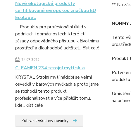
Nové ekologické produkty
** Na zák
certifikované evropskou značkou EU
Ecolabel.
NORMY 
Produkty pro profesionální úklid v
podnicích i domácnostech, které ctí
Tento výr
zásady odpovědného přístupu k životnímu
prostřed
prostředí a dlouhodobé udržitel...
číst celé
Produkt t
24.07.2025
CLEAMEN 234 strojní mytí skla
Potvrzení
KRYSTAL Strojní mytí nádobí se velmi
produktu 
osvědčil v barových myčkách a proto jsme
se rozhodli tento produkt
Umístění 
profesionalizovat a více přiblížit tomu,
na online
kde...
číst celé
Zobrazit všechny novinky