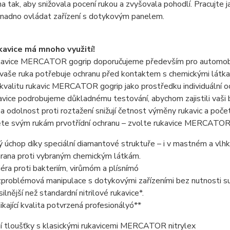
na tak, aby snižovala pocení rukou a zvyšovala pohodlí. Pracujt
nadno ovládat zařízení s dotykovým panelem.
kavice má mnoho využití!
kavice MERCATOR gogrip doporučujeme především pro automobil
vaše ruka potřebuje ochranu před kontaktem s chemickými látkami
valitu rukavic MERCATOR gogrip jako prostředku individuální ochr
vice podrobujeme důkladnému testování, abychom zajistili vaši b
a odolnost proti roztažení snižují četnost výměny rukavic a počet 
te svým rukám prvotřídní ochranu – zvolte rukavice MERCATOR 
tý úchop díky speciální diamantové struktuře – i v mastném a vlh
rana proti vybraným chemickým látkám.
iéra proti bakteriím, virůmóm a plísnímó
problémová manipulace s dotykovými zařízeními bez nutnosti su
silnější než standardní nitrilové rukavice*.
ikající kvalita potvrzená profesionályó**
í tloušťky s klasickými rukavicemi MERCATOR nitrylex