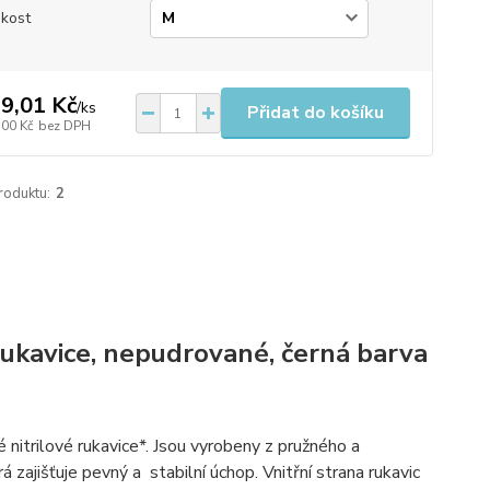
ikost
9,01 Kč
/
ks
Přidat do košíku
,00 Kč
bez DPH
roduktu:
2
rukavice, nepudrované, černá barva
nitrilové rukavice*. Jsou vyrobeny z pružného a
 zajišťuje pevný a stabilní úchop. Vnitřní strana rukavic