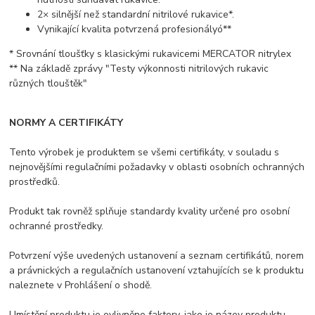
2× silnější než standardní nitrilové rukavice*.
Vynikající kvalita potvrzená profesionályó**
* Srovnání tloušťky s klasickými rukavicemi MERCATOR nitrylex
** Na základě zprávy "Testy výkonnosti nitrilových rukavic
různých tlouštěk"
NORMY A CERTIFIKÁTY
Tento výrobek je produktem se všemi certifikáty, v souladu s
nejnovějšími regulačními požadavky v oblasti osobních ochranných
prostředků.
Produkt tak rovněž splňuje standardy kvality určené pro osobní
ochranné prostředky.
Potvrzení výše uvedených ustanovení a seznam certifikátů, norem
a právnických a regulačních ustanovení vztahujících se k produktu
naleznete v Prohlášení o shodě.
Umístění produktu je ovlivněno faktory, jako je název produktu,