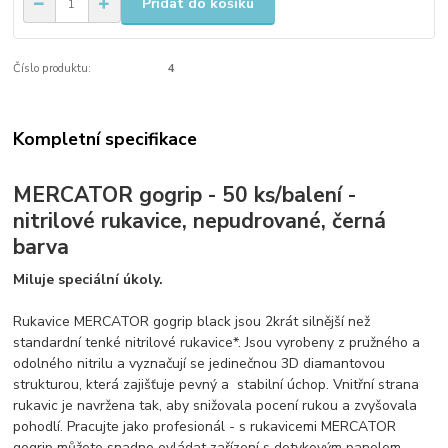
Přidat do košíku
Číslo produktu:
4
Kompletní specifikace
MERCATOR gogrip - 50 ks/balení -
nitrilové rukavice, nepudrované, černá
barva
Miluje speciální úkoly.
Rukavice MERCATOR gogrip black jsou 2krát silnější než
standardní tenké nitrilové rukavice*. Jsou vyrobeny z pružného a
odolného nitrilu a vyznačují se jedinečnou 3D diamantovou
strukturou, která zajišťuje pevný a stabilní úchop. Vnitřní strana
rukavic je navržena tak, aby snižovala pocení rukou a zvyšovala
pohodlí. Pracujte jako profesionál - s rukavicemi MERCATOR
gogrip můžete snadno ovládat zařízení s dotykovým panelem.