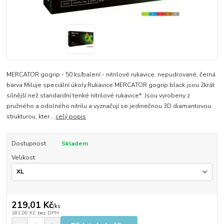
MERCATOR gogrip - 50 ks/balení - nitrilové rukavice, nepudrované, černá
barva Miluje speciální úkoly.Rukavice MERCATOR gogrip black jsou 2krát
silnější než standardní tenké nitrilové rukavice*. Jsou vyrobeny z
pružného a odolného nitrilu a vyznačují se jedinečnou 3D diamantovou
strukturou, kter...
celý popis
Dostupnost
Skladem
Velikost
219,01 Kč
/
ks
181,00 Kč
bez DPH