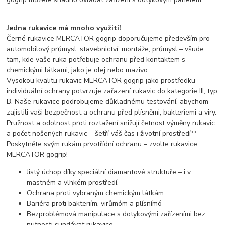
Jedna rukavice má mnoho využití!
Černé rukavice MERCATOR gogrip doporučujeme především pro
automobilový průmysl, stavebnictví, montáže, průmysl – všude
tam, kde vaše ruka potřebuje ochranu před kontaktem s
chemickými látkami, jako je olej nebo mazivo.
Vysokou kvalitu rukavic MERCATOR gogrip jako prostředku
individuální ochrany potvrzuje zařazení rukavic do kategorie III, typ
B. Naše rukavice podrobujeme důkladnému testování, abychom
zajistili vaši bezpečnost a ochranu před plísněmi, bakteriemi a viry.
Pružnost a odolnost proti roztažení snižují četnost výměny rukavic
a počet nošených rukavic – šetří váš čas i životní prostředí**
Poskytněte svým rukám prvotřídní ochranu – zvolte rukavice
MERCATOR gogrip!
Jistý úchop díky speciální diamantové struktuře – i v
mastném a vlhkém prostředí.
Ochrana proti vybraným chemickým látkám.
Bariéra proti bakteriím, virůmóm a plísnímó
Bezproblémová manipulace s dotykovými zařízeními bez
nutnosti sundávat rukavice.