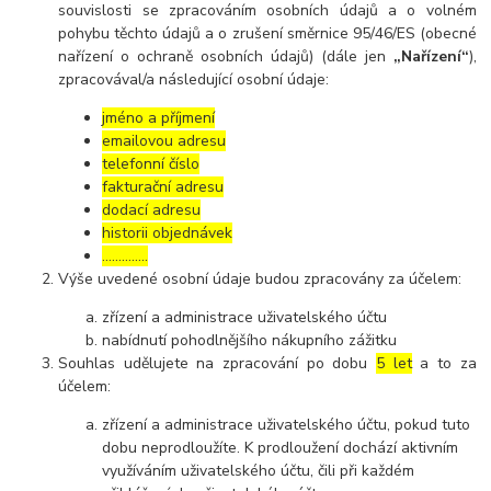
souvislosti se zpracováním osobních údajů a o volném
pohybu těchto údajů a o zrušení směrnice 95/46/ES (obecné
nařízení o ochraně osobních údajů) (dále jen
„Nařízení“
),
zpracovával/a následující osobní údaje:
jméno a příjmení
emailovou adresu
telefonní číslo
fakturační adresu
dodací adresu
historii objednávek
…………..
Výše uvedené osobní údaje budou zpracovány za účelem:
zřízení a administrace uživatelského účtu
nabídnutí pohodlnějšího nákupního zážitku
Souhlas udělujete na zpracování po dobu
5 let
a to za
účelem:
zřízení a administrace uživatelského účtu, pokud tuto
dobu neprodloužíte. K prodloužení dochází aktivním
využíváním uživatelského účtu, čili při každém