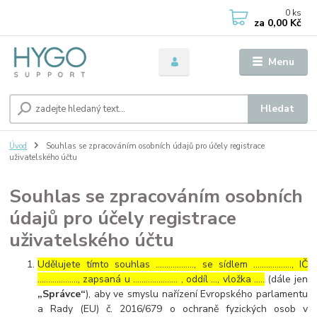
0
ks
za
0,00 Kč
Menu
Hledat
Úvod
Souhlas se zpracováním osobních údajů pro účely registrace
uživatelského účtu
Souhlas se zpracováním osobních
údajů pro účely registrace
uživatelského účtu
Udělujete tímto souhlas ……………..., se sídlem ………………, IČ
………………., zapsaná u ………………… , oddíl …, vložka …..
(dále jen
„Správce“
), aby ve smyslu nařízení Evropského parlamentu
a Rady (EU) č. 2016/679 o ochraně fyzických osob v