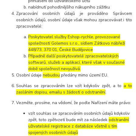
přihlášení do uživatelského účtu
nabídnutí pohodlnějšího nákupního zážitku
Zpracování osobních údajů je prováděno Správcem
osobních údajů, osobní údaje však mohou zpracovávat i tito
zpracovatelé:
Poskytovatel služby Eshop-rychle, provozované
společností Golemos s.r.o., sídlem Zátkovo nábřeží
448/73, 370 01, České Budějovice
Případně další poskytovatelé zpracovatelských
softwarů, služeb a aplikací, které však v současné
době společnost nevyužívá.
Osobní údaje
nebudou
předány mimo území EU.
Souhlas se zpracováním lze vzít kdykoliv zpět, a to
a to
zasláním dopisu, emailu s žádostí o odstranění
.
Vezměte, prosíme, na vědomí, že podle Nařízení máte právo:
vzít souhlas se zpracováním osobních údajů kdykoliv
zpět, toto zpětvzetí bude mít za následek
odstranění
uživatelské registrace z databáze včetně s tím
spojených osobních údajů