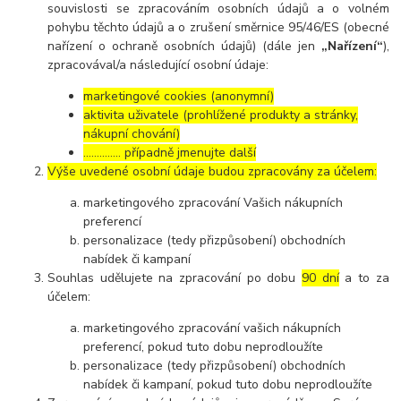
souvislosti se zpracováním osobních údajů a o volném
pohybu těchto údajů a o zrušení směrnice 95/46/ES (obecné
nařízení o ochraně osobních údajů) (dále jen
„Nařízení“
),
zpracovával/a následující osobní údaje:
marketingové cookies (anonymní)
aktivita uživatele (prohlížené produkty a stránky,
nákupní chování)
………….. případně jmenujte další
Výše uvedené osobní údaje budou zpracovány za účelem:
marketingového zpracování Vašich nákupních
preferencí
personalizace (tedy přizpůsobení) obchodních
nabídek či kampaní
Souhlas udělujete na zpracování po dobu
90 dní
a to za
účelem:
marketingového zpracování vašich nákupních
preferencí, pokud tuto dobu neprodloužíte
personalizace (tedy přizpůsobení) obchodních
nabídek či kampaní, pokud tuto dobu neprodloužíte