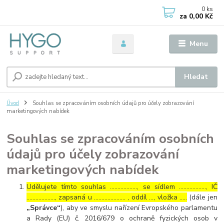
0
ks
za
0,00 Kč
Menu
Hledat
Úvod
Souhlas se zpracováním osobních údajů pro účely zobrazování
marketingových nabídek
Souhlas se zpracováním osobních
údajů pro účely zobrazování
marketingových nabídek
Udělujete tímto souhlas ……………..., se sídlem ………………, IČ
………………., zapsaná u ………………… , oddíl …, vložka …..
(dále jen
„Správce“
), aby ve smyslu nařízení Evropského parlamentu
a Rady (EU) č. 2016/679 o ochraně fyzických osob v