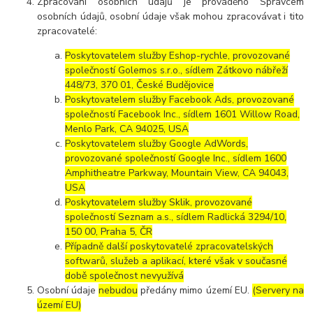
Zpracování osobních údajů je prováděno Správcem
osobních údajů, osobní údaje však mohou zpracovávat i tito
zpracovatelé:
Poskytovatelem služby Eshop-rychle, provozované
společností Golemos s.r.o., sídlem Zátkovo nábřeží
448/73, 370 01, České Budějovice
Poskytovatelem služby Facebook Ads, provozované
společností Facebook Inc., sídlem 1601 Willow Road,
Menlo Park, CA 94025, USA
Poskytovatelem služby Google AdWords,
provozované společností Google Inc., sídlem 1600
Amphitheatre Parkway, Mountain View, CA 94043,
USA
Poskytovatelem služby Sklik, provozované
společností Seznam a.s., sídlem Radlická 3294/10,
150 00, Praha 5, ČR
Případně další poskytovatelé zpracovatelských
softwarů, služeb a aplikací, které však v současné
době společnost nevyužívá
Osobní údaje
nebudou
předány mimo území EU.
(Servery na
území EU)