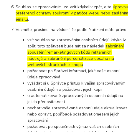
Souhlas se zpracováním lze vzít kdykoliv zpět, a to
úpravou
preferencí ochrany soukromí v patičce webu nebo zasláním
emailu
.
Vezměte, prosíme, na vědomí, že podle Nařízení máte právo:
vzít souhlas se zpracováním osobních údajů kdykoliv
zpět, toto zpětvzetí bude mít za následek
zabránění
spouštění remarketingových kódů reklamních
nástrojů a zabránění personalizace obsahu na
webových stránkách e-shopu
požadovat po Správci informaci, jaké vaše osobní
údaje zpracovává
vyžádat si u Správce přístup k vašim zpracovávaným
osobním údajům a požadovat jejich kopii
u automatizovaně zpracovaných osobních údajů na
jejich přenositelnost
nechat vaše zpracovávané osobní údaje aktualizovat
nebo opravit, popřípadě požadovat omezení jejich
zpracování
požadovat po společnosti výmaz vašich osobních