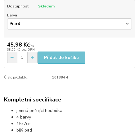
Dostupnost
Skladem
Barva
45,98 Kč
/
ks
38,00 Kč
bez DPH
Přidat do košíku
Číslo produktu:
101884 4
Kompletní specifikace
jemná pečující houbička
4 barvy
15x7cm
bílý pad