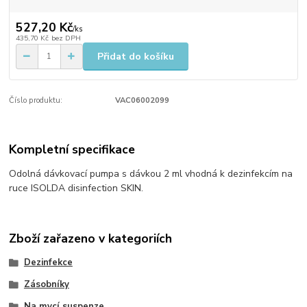
527,20 Kč
/
ks
435,70 Kč
bez DPH
Přidat do košíku
Číslo produktu:
VAC06002099
Kompletní specifikace
​Odolná dávkovací pumpa s dávkou 2 ml vhodná k dezinfekcím na
ruce ISOLDA disinfection SKIN.
Zboží zařazeno v kategoriích
Dezinfekce
Zásobníky
Na mycí suspenze