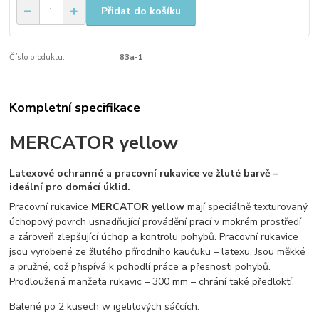
Přidat do košíku
Číslo produktu:
83a-1
Kompletní specifikace
MERCATOR yellow
Latexové ochranné a pracovní rukavice ve žluté barvě –
ideální pro domácí úklid.
Pracovní rukavice
MERCATOR yellow
mají speciálně texturovaný
úchopový povrch usnadňující provádění prací v mokrém prostředí
a zároveň zlepšující úchop a kontrolu pohybů. Pracovní rukavice
jsou vyrobené ze žlutého přírodního kaučuku – latexu. Jsou měkké
a pružné, což přispívá k pohodlí práce a přesnosti pohybů.
Prodloužená manžeta rukavic – 300 mm – chrání také předloktí.
Balené po 2 kusech w igelitových sáčcích.