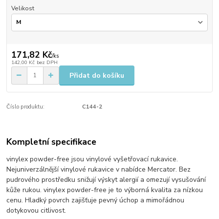
Velikost
171,82 Kč
/
ks
142,00 Kč
bez DPH
Přidat do košíku
Číslo produktu:
C144-2
Kompletní specifikace
vinylex powder-free jsou vinylové vyšetřovací rukavice.
Nejuniverzálnější vinylové rukavice v nabídce Mercator. Bez
pudrového prostředku snižují výskyt alergií a omezují vysušování
kůže rukou. vinylex powder-free je to výborná kvalita za nízkou
cenu. Hladký povrch zajišťuje pevný úchop a mimořádnou
dotykovou citlivost.