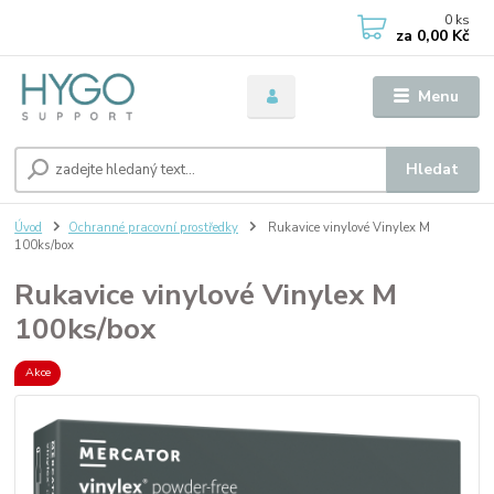
0
ks
za
0,00 Kč
Menu
Hledat
Úvod
Ochranné pracovní prostředky
Rukavice vinylové Vinylex M
100ks/box
Rukavice vinylové Vinylex M
100ks/box
Akce