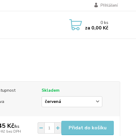
Přihlášení
0
ks
za
0,00 Kč
tupnost
Skladem
va
45 Kč
/
ks
Přidat do košíku
 Kč
bez DPH