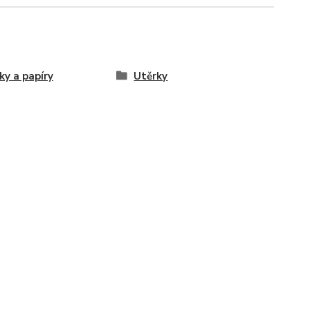
ky a papíry
Utěrky