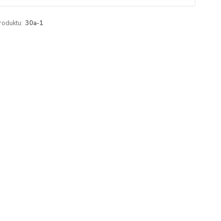
roduktu:
30a-1