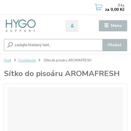
0
ks
za
0,00 Kč
Menu
Hledat
Úvod
Osvěžovače
Sítko do pisoáru AROMAFRESH
Sítko do pisoáru AROMAFRESH