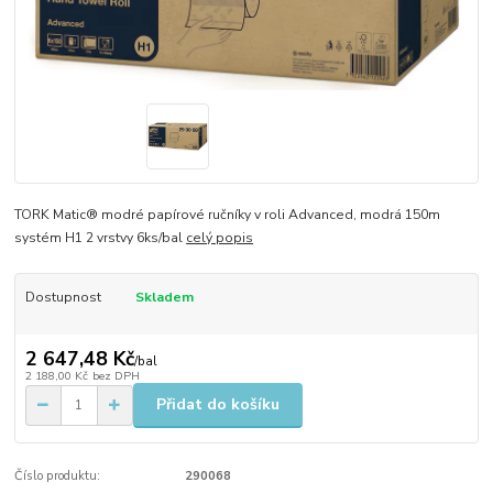
TORK Matic® modré papírové ručníky v roli Advanced, modrá 150m
systém H1 2 vrstvy 6ks/bal
celý popis
Dostupnost
Skladem
2 647,48 Kč
/
bal
2 188,00 Kč
bez DPH
Přidat do košíku
Číslo produktu:
290068