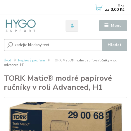
0
ks
za
0,00 Kč
Menu
Hledat
Úvod
Papírový program
TORK Matic® modré papírové ručníky v roli
Advanced, H1
TORK Matic® modré papírové
ručníky v roli Advanced, H1