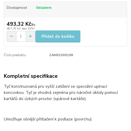
Dostupnost
Skladem
493,32 Kč
/
ks
407,70 Kč
bez DPH
Přidat do košíku
Číslo produktu:
ZAM01000198
Kompletní specifikace
​Tyč konstruovaná pro vyšší zatížení se speciální upínací
koncovkou.​ Tyč je vhodná zejména pro náročné úklidy pomocí
kartáčů do úzkých prostor (spárové kartáče).
Umožňuje silnější přitlačení k podlaze (povrchu).