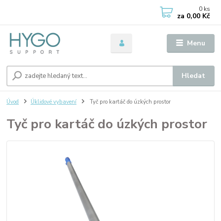
0
ks
za
0,00 Kč
Menu
Hledat
Úvod
Úklidové vybavení
Tyč pro kartáč do úzkých prostor
Tyč pro kartáč do úzkých prostor