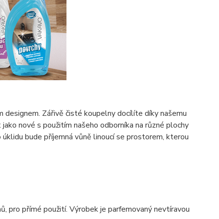
ím designem. Zářivě čisté koupelny docílíte díky našemu
ako nové s použitím našeho odborníka na různé plochy
klidu bude příjemná vůně linoucí se prostorem, kterou
hů, pro přímé použití. Výrobek je parfemovaný nevtíravou