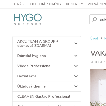
O NÁS
OBCHODNÍ PODMÍNKY
KONTAKTY
VOLNÁ POZI
Úvod
N
AKCE TEAM A GROUP +
dávkovač ZDARMA!
VAKA
Dámská hygiena
26.03.202
Vileda Professional
Dezinfekce
Úklidová chemie
CLEAMEN Gastro Professional