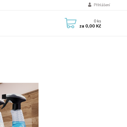
Přihlášení
0
ks
za
0,00 Kč