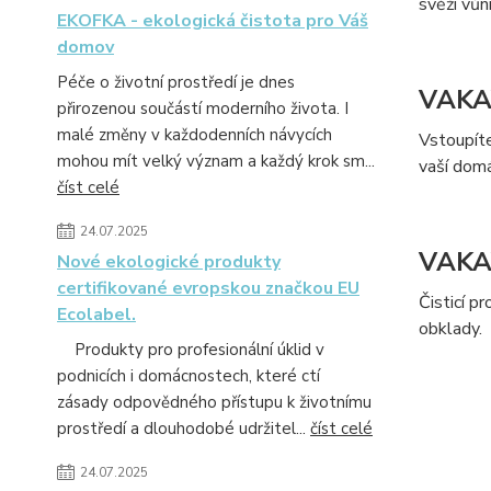
svěží vůn
EKOFKA - ekologická čistota pro Váš
domov
Péče o životní prostředí je dnes
VAKAV
přirozenou součástí moderního života. I
malé změny v každodenních návycích
Vstoupíte
mohou mít velký význam a každý krok sm...
vaší dom
číst celé
24.07.2025
VAKA
Nové ekologické produkty
certifikované evropskou značkou EU
Čisticí p
Ecolabel.
obklady.
Produkty pro profesionální úklid v
podnicích i domácnostech, které ctí
zásady odpovědného přístupu k životnímu
prostředí a dlouhodobé udržitel...
číst celé
24.07.2025