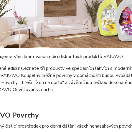
ujeme Vám limitovanou edici diskontních produktů VAKAVO.
ané edici naleznete tři produkty ve speciálních lahvích s modern
 VAKAVO Koupelny. Běžné povrchy v domácnosti budou vypadat j
vrchy. „Třešničkou na dortu“ a závěrečnou tečkou dokonalého ú
KAVO Osvěžovač vzduchu.
VO Povrchy
ý čisticí prostředek pro denní čištění všech nenasákavých povrc