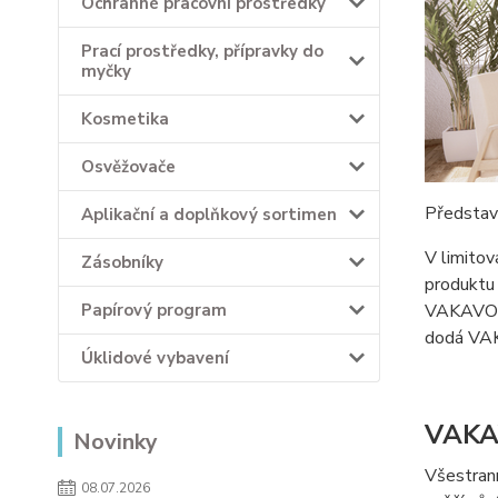
Ochranné pracovní prostředky
Prací prostředky, přípravky do
myčky
Kosmetika
Osvěžovače
Představ
Aplikační a doplňkový sortimen
V limitov
Zásobníky
produktu
Papírový program
VAKAVO Po
dodá VA
Úklidové vybavení
VAKA
Novinky
Všestrann
08.07.2026