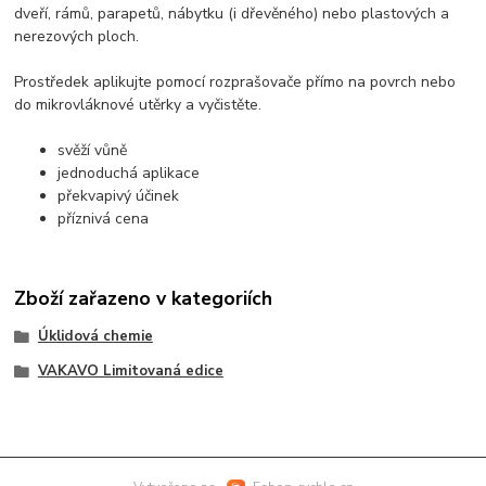
dveří, rámů, parapetů, nábytku (i dřevěného) nebo plastových a
nerezových ploch.
Prostředek aplikujte pomocí rozprašovače přímo na povrch nebo
do mikrovláknové utěrky a vyčistěte.
svěží vůně
jednoduchá aplikace
překvapivý účinek
příznivá cena
Zboží zařazeno v kategoriích
Úklidová chemie
VAKAVO Limitovaná edice