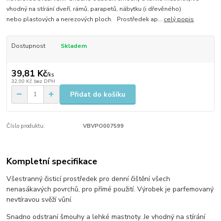
vhodný na stírání dveří, rámů, parapetů, nábytku (i dřevěného)
nebo plastových a nerezových ploch. Prostředek ap...
celý popis
Dostupnost
Skladem
39,81 Kč
/
ks
32,90 Kč
bez DPH
Přidat do košíku
Číslo produktu:
VBVPO007599
Kompletní specifikace
Všestranný čisticí prostředek pro denní čištění všech
nenasákavých povrchů, pro přímé použití. Výrobek je parfemovaný
nevtíravou svěží vůní.
Snadno odstraní šmouhy a lehké mastnoty. Je vhodný na stírání