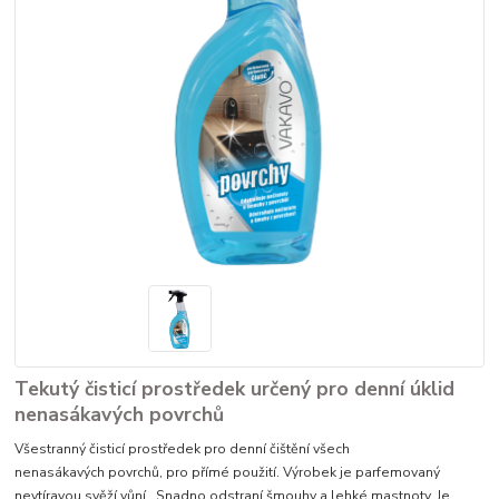
Tekutý čisticí prostředek určený pro denní úklid
nenasákavých povrchů
Všestranný čisticí prostředek pro denní čištění všech
nenasákavých povrchů, pro přímé použití. Výrobek je parfemovaný
nevtíravou svěží vůní. Snadno odstraní šmouhy a lehké mastnoty. Je