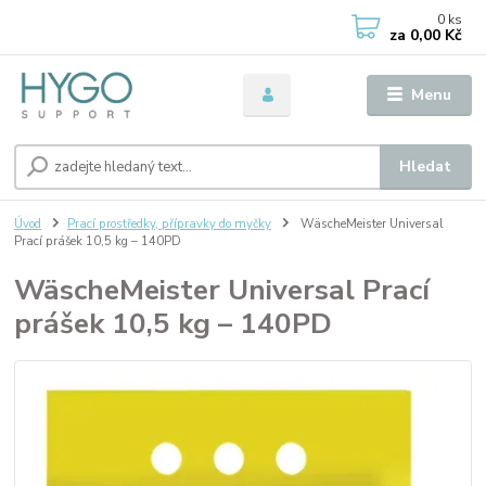
0
ks
za
0,00 Kč
Menu
Hledat
Úvod
Prací prostředky, přípravky do myčky
WäscheMeister Universal
Prací prášek 10,5 kg – 140PD
WäscheMeister Universal Prací
prášek 10,5 kg – 140PD