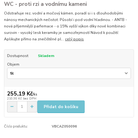
WC - proti rzi a vodnímu kameni
Odstraňuje rez, vodní a močový kámen, poradí si i s dlouhodobými
nánosy mechanických nečistot. Působí i pod vodní hladinou. - ANTB -
nová příjemnější parfemace - o 15% vyšší výkon díky nové kombinaci
surovin - vysoký lesk keramiky je samozřejmostí Návod k použití:
Aplikujte přímo na znečištěné pl...
celý popis
Dostupnost
Skladem
Objem
255,19 Kč
/
ks
210,90 Kč
bez DPH
Přidat do košíku
Číslo produktu:
VBCAZ050096