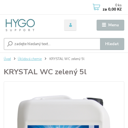
0
ks
za
0,00 Kč
Menu
Hledat
Úvod
Úklidová chemie
KRYSTAL WC zelený 5l
KRYSTAL WC zelený 5l