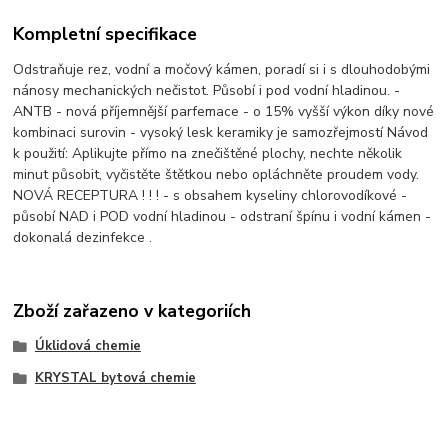
Kompletní specifikace
Odstraňuje rez, vodní a močový kámen, poradí si i s dlouhodobými
nánosy mechanických nečistot. Působí i pod vodní hladinou. -
ANTB - nová příjemnější parfemace - o 15% vyšší výkon díky nové
kombinaci surovin - vysoký lesk keramiky je samozřejmostí Návod
k použití: Aplikujte přímo na znečištěné plochy, nechte několik
minut působit, vyčistěte štětkou nebo opláchněte proudem vody.
NOVÁ RECEPTURA ! ! ! - s obsahem kyseliny chlorovodíkové -
působí NAD i POD vodní hladinou - odstraní špínu i vodní kámen -
dokonalá dezinfekce .
Zboží zařazeno v kategoriích
Úklidová chemie
KRYSTAL bytová chemie