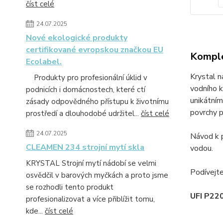
číst celé
24.07.2025
Nové ekologické produkty
certifikované evropskou značkou EU
Komple
Ecolabel.
Krystal 
Produkty pro profesionální úklid v
vodního 
podnicích i domácnostech, které ctí
unikátním
zásady odpovědného přístupu k životnímu
povrchy p
prostředí a dlouhodobé udržitel...
číst celé
24.07.2025
Návod k p
CLEAMEN 234 strojní mytí skla
vodou.​
KRYSTAL Strojní mytí nádobí se velmi
Podívejt
osvědčil v barových myčkách a proto jsme
se rozhodli tento produkt
UFI P2
profesionalizovat a více přiblížit tomu,
kde...
číst celé