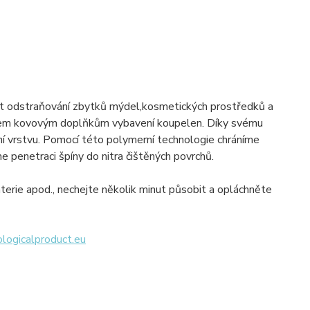
st odstraňování zbytků mýdel,kosmetických prostředků a
 všem kovovým doplňkům vybavení koupelen. Díky svému
ní vrstvu. Pomocí této polymerní technologie chráníme
 penetraci špíny do nitra čištěných povrchů.
terie apod., nechejte několik minut působit a opláchněte
ogicalproduct.eu