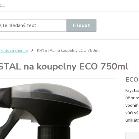
CE
Hledat
klidová chemie
KRYSTAL na koupelny ECO 750ml
STAL na koupelny ECO 750ml
ECO 
Krysta
účinno
vodníh
vůči v
unikát