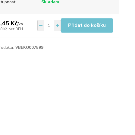
tupnost
Skladem
,45 Kč
/
ks
Přidat do košíku
40 Kč
bez DPH
roduktu:
VBEKO007599