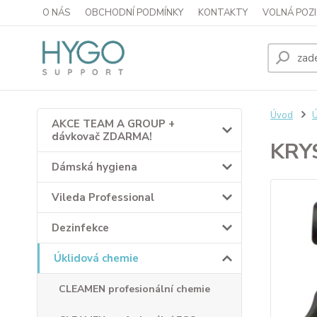
O NÁS
OBCHODNÍ PODMÍNKY
KONTAKTY
VOLNÁ POZI
Úvod
Ú
AKCE TEAM A GROUP +
dávkovač ZDARMA!
KRY
Dámská hygiena
Vileda Professional
Dezinfekce
Úklidová chemie
CLEAMEN profesionální chemie