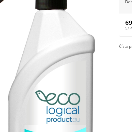
Dos
69
57,
Číslo p