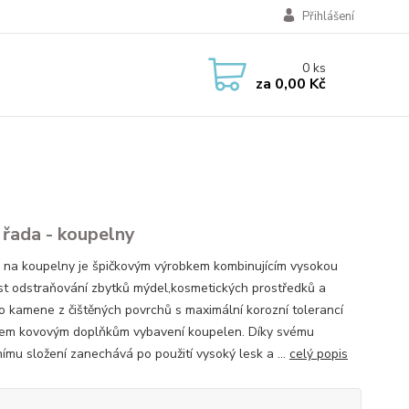
Přihlášení
0
ks
za
0,00 Kč
řada - koupelny
l na koupelny je špičkovým výrobkem kombinujícím vysokou
st odstraňování zbytků mýdel,kosmetických prostředků a
o kamene z čištěných povrchů s maximální korozní tolerancí
šem kovovým doplňkům vybavení koupelen. Díky svému
nímu složení zanechává po použití vysoký lesk a ...
celý popis