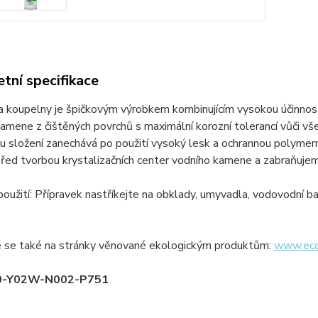
tní specifikace
na koupelny je špičkovým výrobkem kombinujícím vysokou účinno
kamene z čištěných povrchů s maximální korozní tolerancí vůči
u složení zanechává po použití vysoký lesk a ochrannou polymer
řed tvorbou krystalizačních center vodního kamene a zabraňujeme
oužití: Přípravek nastříkejte na obklady, umyvadla, vodovodní ba
e se také na stránky věnované ekologickým produktům:
www.ecol
20-Y02W-N002-P751