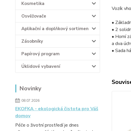
Kosmetika
Vozík vh
Osvěžovače
• Základ
Aplikační a doplňkový sortimen
• 2 solid
• Horní 
Zásobníky
a dva úc
• Sada há
Papírový program
Úklidové vybavení
Souvise
Novinky
08.07.2026
EKOFKA - ekologická čistota pro Váš
domov
Péče o životní prostředí je dnes