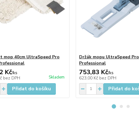
t mop 40cm UltraSpeed Pro
Držák mopu UltraSpeed Pro
Professional
Professional
2 Kč
753,83 Kč
/
ks
/
ks
Skladem
Kč
bez DPH
623,00 Kč
bez DPH
Přidat do košíku
Přidat do ko