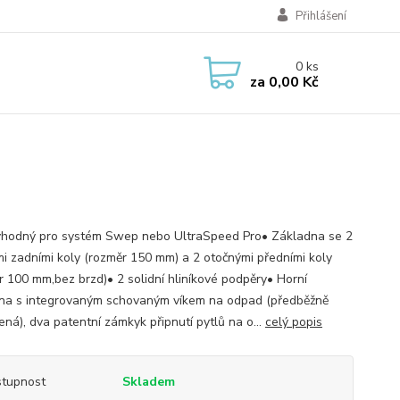
Přihlášení
0
ks
za
0,00 Kč
vhodný pro systém Swep nebo UltraSpeed Pro• Základna se 2
i zadními koly (rozměr 150 mm) a 2 otočnými předními koly
r 100 mm,bez brzd)• 2 solidní hliníkové podpěry• Horní
na s integrovaným schovaným víkem na odpad (předběžně
ená), dva patentní zámkyk připnutí pytlů na o...
celý popis
tupnost
Skladem