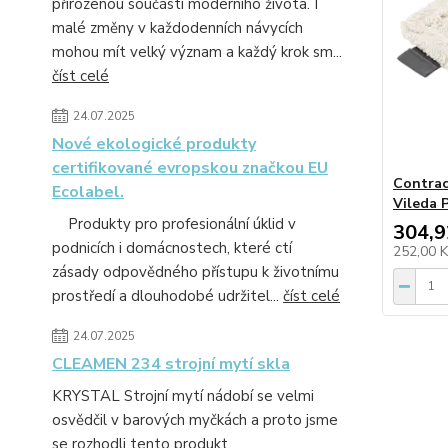
přirozenou součástí moderního života. I
malé změny v každodenních návycích
mohou mít velký význam a každý krok sm...
číst celé
24.07.2025
Nové ekologické produkty
certifikované evropskou značkou EU
Contrac
Ecolabel.
Vileda 
Produkty pro profesionální úklid v
304,9
podnicích i domácnostech, které ctí
252,00 
zásady odpovědného přístupu k životnímu
prostředí a dlouhodobé udržitel...
číst celé
24.07.2025
CLEAMEN 234 strojní mytí skla
KRYSTAL Strojní mytí nádobí se velmi
osvědčil v barových myčkách a proto jsme
se rozhodli tento produkt