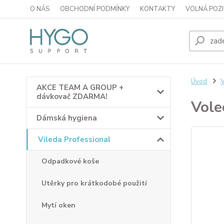
O NÁS
OBCHODNÍ PODMÍNKY
KONTAKTY
VOLNÁ POZI
Úvod
V
AKCE TEAM A GROUP +
dávkovač ZDARMA!
Vole
Dámská hygiena
Vileda Professional
Odpadkové koše
Utěrky pro krátkodobé použití
Mytí oken