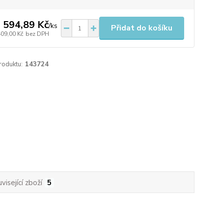
 594,89 Kč
/
ks
Přidat do košíku
409,00 Kč
bez DPH
roduktu:
143724
visející zboží
5