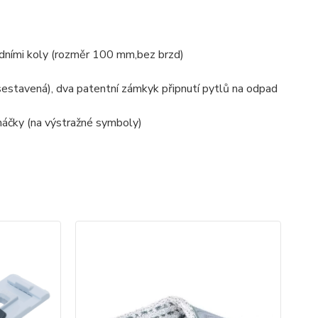
dními koly (rozměr 100 mm,bez brzd)
estavená), dva patentní zámkyk připnutí pytlů na odpad
háčky (na výstražné symboly)