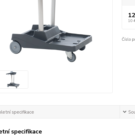
12
10 
Číslo p
etní specifikace
Sou
tní specifikace