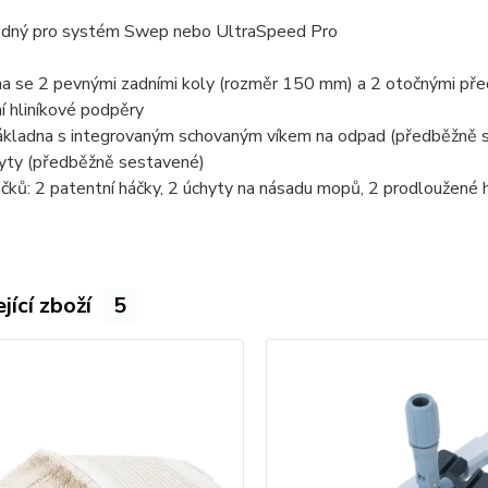
odný pro systém Swep nebo UltraSpeed Pro
na se 2 pevnými zadními koly (rozměr 150 mm) a 2 otočnými pře
ní hliníkové podpěry
základna s integrovaným schovaným víkem na odpad (předběžně s
hyty (předběžně sestavené)
čků: 2 patentní háčky, 2 úchyty na násadu mopů, 2 prodloužené 
jící zboží
5