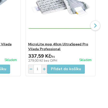
 Vileda
MicroLite mop 40cm UltraSpeed Pro
Sa
Vileda Professional
Pr
337,59 Kč
49
/
ks
Skladem
Skladem
279,00 Kč
bez DPH
40
šíku
Přidat do košíku